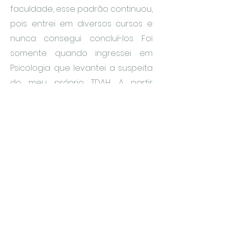
faculdade, esse padrão continuou,
pois entrei em diversos cursos e
nunca consegui concluí-los. Foi
somente quando ingressei em
Psicologia que levantei a suspeita
do meu próprio TDAH. A partir
desse momento, enfrentei
desafios e lutei contra
sentimentos de depressão e
culpa, mas consegui superá-los ao
buscar um diagnóstico oficial e
iniciar uma terapia focada no
TDAH. Essa jornada foi um divisor de
águas em minha vida, me
permitindo encontrar minha