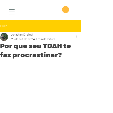
Post
Jonathan Oralndi
28 de out. de 2024
1 min de leitura
Por que seu TDAH te
faz procrastinar?